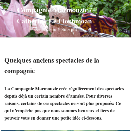
Compagnie Marmouzic /
Aller
Catherine Le Flochmoan
au
contenu
Spectacles Jeune Public et plus
Quelques anciens spectacles de la
compagnie
La Compagnie Marmouzic crée régulièrement des spectacles
depuis déjà un certain nombre d’années. Pour diverses
raisons, certains de ces spectacles ne sont plus proposés: Ce
qui n’empêche pas que nous sommes heureux et fiers de
pouvoir vous en donner une petite idée ci-dessous.