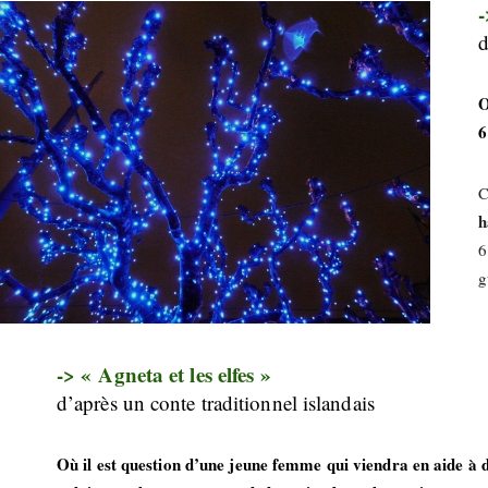
-
d
O
6
C
h
6
g
-> « Agneta et les elfes »
d’après un conte traditionnel islandais
Où il est question d’une jeune femme qui viendra en aide à d