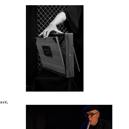
lacé,