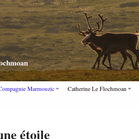
lochmoan
la Compagnie Marmouzic
Catherine Le Flochmoan
ne étoile