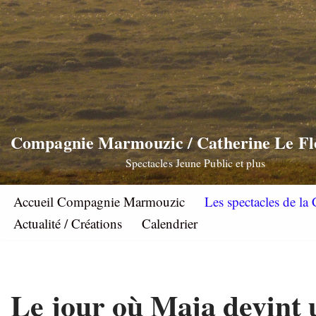
Aller
au
contenu
Compagnie Marmouzic / Catherine Le F
Spectacles Jeune Public et plus
Accueil Compagnie Marmouzic
Les spectacles de 
Actualité / Créations
Calendrier
Le jour où Maja devint u