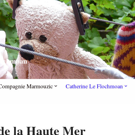
lochmoan
la Compagnie Marmouzic
Catherine Le Flochmoan
 de la Haute Mer