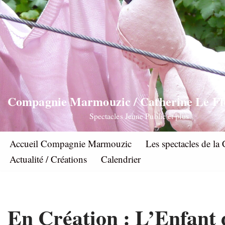
Aller
au
contenu
Compagnie Marmouzic / Catherine Le F
Spectacles Jeune Public et plus
Accueil Compagnie Marmouzic
Les spectacles de 
Actualité / Créations
Calendrier
En Création : L’Enfant