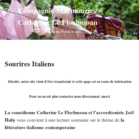
Compagnie Marmouzic /
Aller
Catherine Le Flochmoan
au
contenu
Spectacles Jeune Public et plus
Sourires Italiens
Désolée, notre site vient d’être transformé et cette page est en cours de fabrication
Pour en savoir plus contactez nous directement, merci
La comédienne Catherine Le Flochmoan et l’accordéoniste Joël
Huby
la
vous convient à une lecture souriante sur le thème de
littérature italienne contemporaine