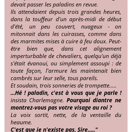
devait passer les
paladins en revue.
Ils attendaient depuis trois grandes
heures,
dans la touffeur d'un après-midi de début
d'été, un peu couvert, nuageux - on
mitonnait dans
les cuirasses, comme dans
des marmites mises à cuire
à feu doux. Peut-
être bien que, dans cet alignement
imperturbable de chevaliers, quelqu'un déjà
s'était
évanoui, ou simplement assoupi : de
toute façon, l'ar­
mure les maintenait bien
cambrés sur leur selle, tous
pareils.
Et soudain, trois sonneries de trompette.....
...Hé ! paladin, c'est à vous que je parle !
insista Charlemagne.
Pourquoi diantre ne
montrez-vous pas
votre visage au roi ?
La voix sortit, nette, de la ventaille du
heaume.
C'est que je n'existe pas, Sire....."