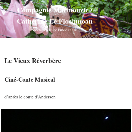
Compagnie Marmouzic /
Aller
Catherine Le Flochmoan
au
contenu
Spectacles Jeune Public et plus
Le Vieux Réverbère
Ciné-Conte Musical
d’après le conte d’Andersen