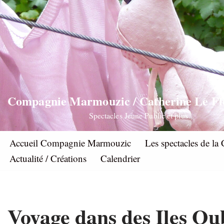
Aller
au
contenu
Compagnie Marmouzic / Catherine Le F
Spectacles Jeune Public et plus
Accueil Compagnie Marmouzic
Les spectacles de 
Actualité / Créations
Calendrier
Voyage dans des Iles Ou