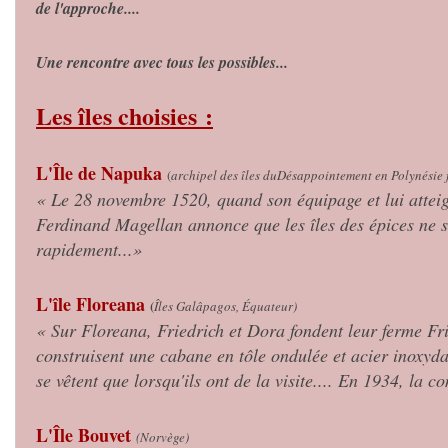
de l'approche....
Une rencontre avec tous les possibles...
Les îles choisies :
L'Île de Napuka
(
archipel des îles duDésappointement en Polynésie f
« Le 28 novembre 1520, quand son équipage et lui atteign
Ferdinand Magellan annonce que les îles des épices ne s
rapidement...»
L'île Floreana
(
Îles Galâpagos, Équateur)
« Sur Floreana, Friedrich et Dora fondent leur ferme Frid
construisent une cabane en tôle ondulée et acier inoxydabl
se vêtent que lorsqu'ils ont de la visite.... En 1934, la c
L'Île Bouvet
(Norvège)