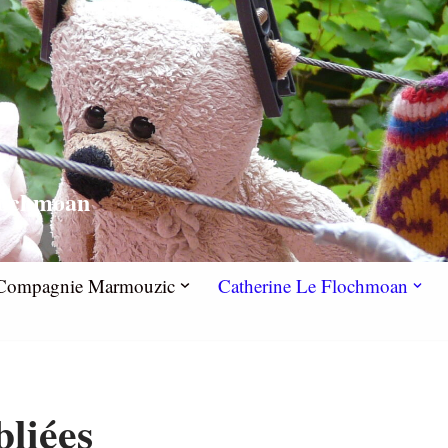
lochmoan
la Compagnie Marmouzic
Catherine Le Flochmoan
bliées