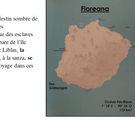
destin sombre de
es
ue des esclaves
are de l’île
la
c Liblin,
se
, à la sanza,
oyage dans ces