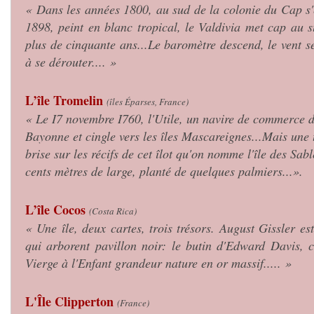
« Dans les années 1800, au sud de la colonie du Cap s'
1898, peint en blanc tropical, le Valdivia met cap au 
plus de cinquante ans...Le baromètre descend, le vent s
à se dérouter.... »
L’île Tromelin
(îles Éparses, France)
« Le I7 novembre I760, l'Utile, un navire de commerce d
Bayonne et cingle vers les îles Mascareignes...Mais une 
brise sur les récifs de cet îlot qu'on nomme l'île des Sab
cents mètres de large, planté de quelques palmiers...».
L’île Cocos
(Costa Rica)
« Une île, deux cartes, trois trésors. August Gissler es
qui arborent pavillon noir: le butin d'Edward Davis, c
Vierge à l'Enfant grandeur nature en or massif..... »
L'Île Clipperton
(France)