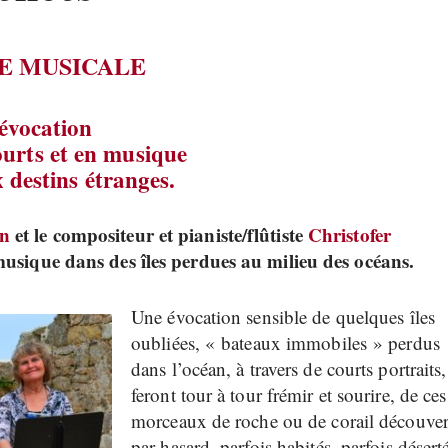
E MUSICALE
évocation
ourts et en musique
x destins étranges.
an
et le compositeur et pianiste/flûtiste
Christofer
usique dans des îles perdues au milieu des océans.
Une évocation sensible de quelques îles
oubliées, « bateaux immobiles » perdus
dans l’océan, à travers de courts portraits,
feront tour à tour frémir et sourire, de ces
morceaux de roche ou de corail découver
par hasard, parfois habités, parfois désert