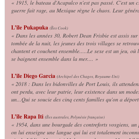
« 1915, le bateau d'Acapulco n'est pas passé. C'est un 
guerre fait rage, au Mexique règne le chaos. Leur général
L’île Pukapuka
(Îles Cook)
« Dans les années 30, Robert Dean Frisbie est assis sur
tombée de la nuit, les jeunes des trois villages se retrouv
chantent et couchent ensemble.....Le sexe est un jeu, où 
se baignent ensemble dans la mer.... »
L’île Diego Garcia
(
Archipel des Chagos, Royaume-Uni)
« 2018 : Dans les bidonvilles de Port Louis, ils attende
ont perdu, avec leur patrie, leur existence dans un modes
un...Qui se soucie des cinq cents familles qu'on a dépor
L’île Rapa Iti
(
Îles australes, Polynésie française)
« 1954, dans une bourgade des contreforts vosgiens, un p
on lui enseigne une langue qui lui est totalement inconn