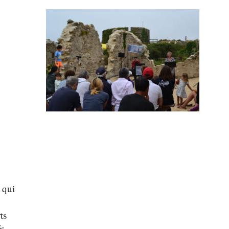
 qui
ts
és.