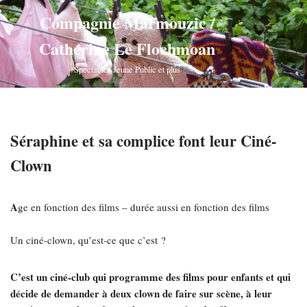
Compagnie Marmouzic /
Aller
Catherine Le Flochmoan
au
contenu
Spectacles Jeune Public et plus
Séraphine et sa complice font leur Ciné-
Clown
A
ge en fonction des films – durée aussi en fonction des films
Un ciné-clown, qu’est-ce que c’est ?
C’est un ciné-club qui programme des films pour enfants et qui
décide de demander à deux clown de faire sur scène, à leur