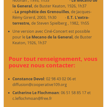
Noonan
, 1995, 1h35 -
Le Mecano de
la General
, de Buster Keaton, 1926, 1h37
- La prophétie des Grenouilles
, de Jacques-
Rémy Girerd, 2003, 1h30 -
E.T. L'extra-
terrestre,
de Steven Spielberg
, 1982, 1h55
Une version avec Ciné-Concert est possible
pour le
Le Mecano de la General
, de Buster
Keaton, 1926, 1h37
Pour tout renseignement, vous
pouvez nous contacter:
Constance Devol
: 02 98 43 02 06 et
diffusion@cooperative109.org
Catherine Le Flochmoan
: 06 51 58 85 17 et
c.leflochmoan@free.fr