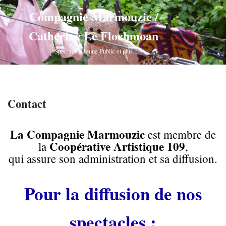
Compagnie Marmouzic /
Aller
Catherine Le Flochmoan
au
contenu
Spectacles Jeune Public et plus
Contact
La Compagnie Marmouzic
est membre de
Coopérative Artistique 109
la
,
qui assure son administration et sa diffusion.
Pour la diffusion de nos
spectacles :