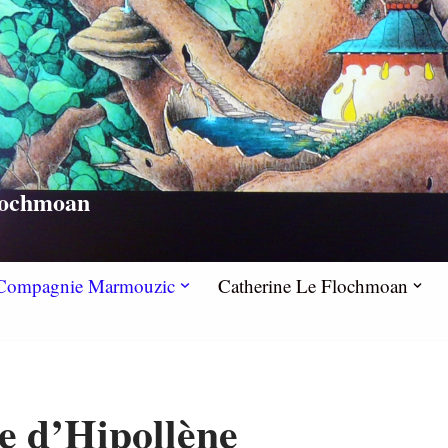
lochmoan
la Compagnie Marmouzic
Catherine Le Flochmoan
e d’Hipollène