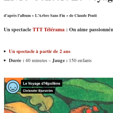
d’après l’album « L’Arbre Sans Fin » de Claude Ponti
Un spectacle
TTT Télérama
: On aime passionné
Un spectacle à partir de 2 ans
Durée :
Jauge :
40 minutes –
150 enfants