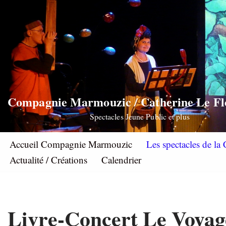
Aller
au
contenu
Compagnie Marmouzic / Catherine Le F
Spectacles Jeune Public et plus
Accueil Compagnie Marmouzic
Les spectacles de 
Actualité / Créations
Calendrier
Livre-Concert Le Voyag