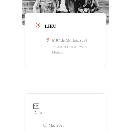
LIEU
MJC de Morlaix (29)
7 place du Dossen 29600
Morlaix
Date
05 Mar 2023