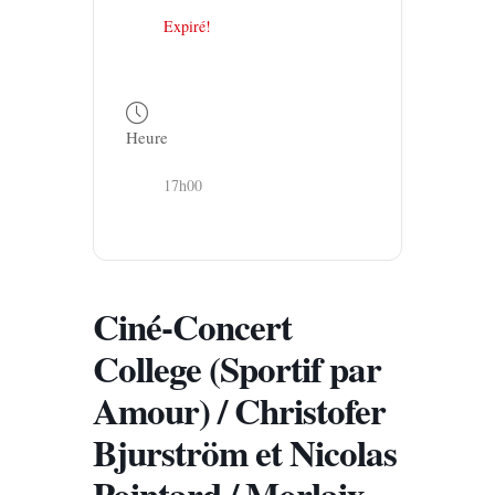
Expiré!
Heure
17h00
Ciné-Concert
College (Sportif par
Amour) / Christofer
Bjurström et Nicolas
Pointard / Morlaix