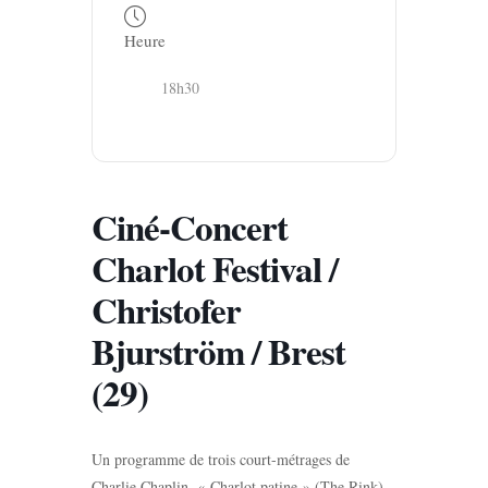
Heure
18h30
Ciné-Concert
Charlot Festival /
Christofer
Bjurström / Brest
(29)
Un programme de trois court-métrages de
Charlie Chaplin, « Charlot patine » (The Rink),