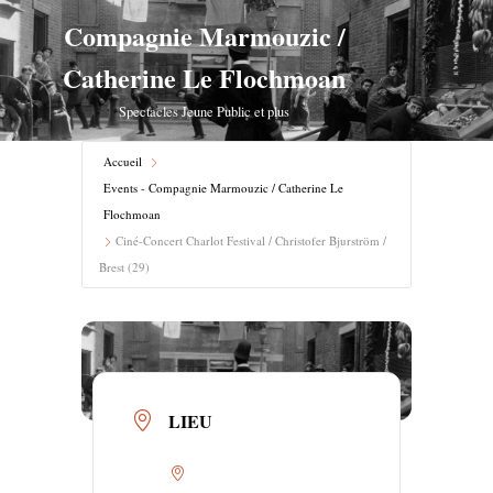
Compagnie Marmouzic /
Aller
Catherine Le Flochmoan
au
contenu
Spectacles Jeune Public et plus
Accueil
Events - Compagnie Marmouzic / Catherine Le
Flochmoan
Ciné-Concert Charlot Festival / Christofer Bjurström /
Brest (29)
LIEU