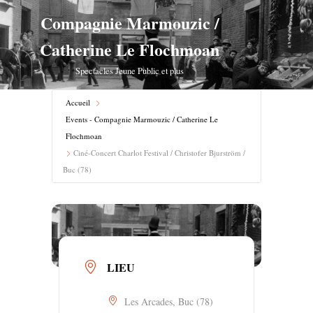
Compagnie Marmouzic /
Aller
Catherine Le Flochmoan
au
contenu
Spectacles Jeune Public et plus
Accueil
Events - Compagnie Marmouzic / Catherine Le
Flochmoan
Ciné-Concert Charlot Festival / Christofer Bjurström /
Buc (78)
LIEU
Les Arcades, Buc (78)