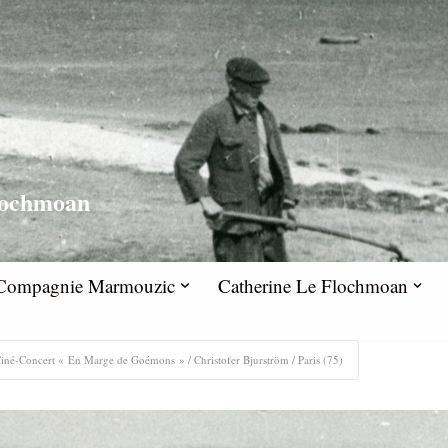
lochmoan
la Compagnie Marmouzic
Catherine Le Flochmoan
iné-Concert « En Marge de Goémons » / Christofer Bjurström / Paris (75)