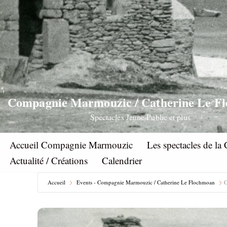
Aller
au
contenu
Compagnie Marmouzic / Catherine Le F
Spectacles Jeune Public et plus
Accueil Compagnie Marmouzic
Les spectacles de 
Actualité / Créations
Calendrier
Accueil
Events - Compagnie Marmouzic / Catherine Le Flochmoan
C