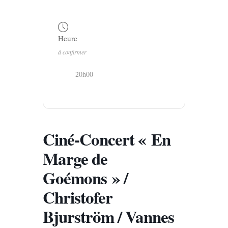
Heure
à confirmer
20h00
Ciné-Concert « En
Marge de
Goémons » /
Christofer
Bjurström / Vannes