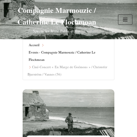
Compagnie Marmouzic /
Aller
Catherine Le Flochmoan
au
contenu
Spectacles Jeune Public et plus
Accueil
Events - Compagnie Marmouzic / Catherine Le
Flochmoan
Ciné-Concert « En Marge de Goémons » / Christofer
Bjurström / Vannes (56)