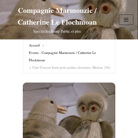
Compagnie Marmouzic /
Aller
Catherine Le Flochmoan
au
contenu
Spectacles Jeune Public et plus
Accueil
Events - Compagnie Marmouzic / Catherine Le
Flochmoan
Ciné-Concert Inuit pour petites chouettes, Moréac (56)