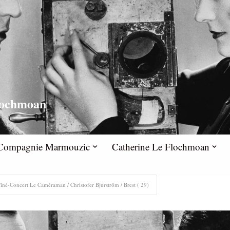
lochmoan
la Compagnie Marmouzic
Catherine Le Flochmoan
iné-Concert Le Caméraman / Christofer Bjurström / Brest ( 29)