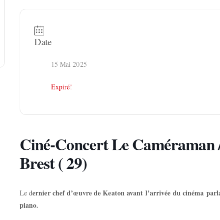
Date
15 Mai 2025
Expiré!
Ciné-Concert Le Caméraman / 
Brest ( 29)
ernier chef d’œuvre de Keaton avant l’arrivée du cinéma parl
Le d
piano.