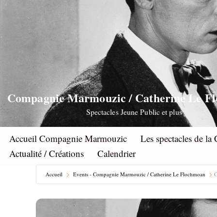
Aller
au
contenu
Compagnie Marmouzic / Catherine Le F
Spectacles Jeune Public et plus
Accueil Compagnie Marmouzic
Les spectacles de 
Actualité / Créations
Calendrier
Accueil
Events - Compagnie Marmouzic / Catherine Le Flochmoan
C