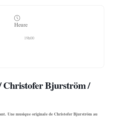
Heure
19h00
Christofer Bjurström /
ant. Une musique originale de Christofer Bjurström au