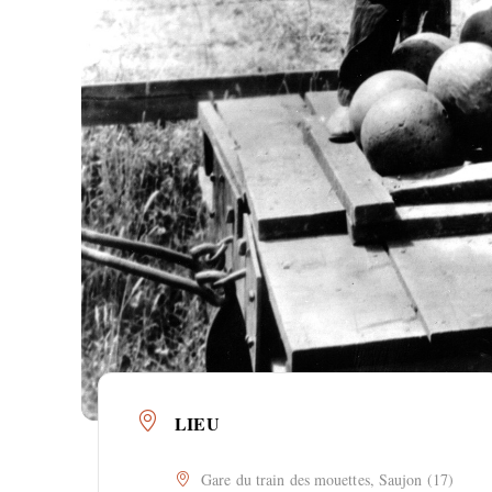
LIEU
Gare du train des mouettes, Saujon (17)