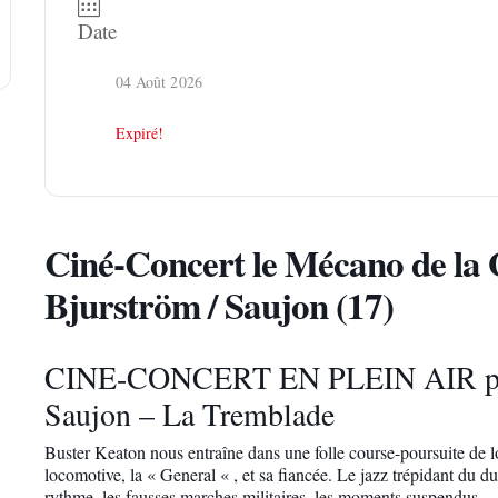
Date
04 Août 2026
Expiré!
Ciné-Concert le Mécano de la G
Bjurström / Saujon (17)
CINE-CONCERT EN PLEIN AIR pour 
Saujon – La Tremblade
Buster Keaton nous entraîne dans une folle course-poursuite de l
locomotive, la « General « , et sa fiancée. Le jazz trépidant du 
rythme, les fausses marches militaires, les moments suspendus