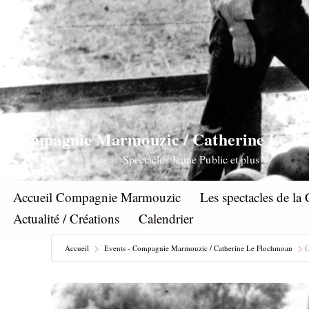
Aller
au
contenu
Compagnie Marmouzic / Catherine Le F
Spectacles Jeune Public et plus
Accueil Compagnie Marmouzic
Les spectacles de 
Actualité / Créations
Calendrier
Accueil
Events - Compagnie Marmouzic / Catherine Le Flochmoan
C