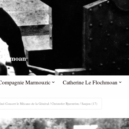
lochmoan
la Compagnie Marmouzic
Catherine Le Flochmoan
iné-Concert le Mécano de la Général / Christofer Bjurström / Saujon (17)