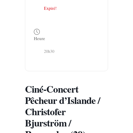
Expiré!
Heure
20h30
Ciné-Concert
Pêcheur d’Islande /
Christofer
Bjurström /