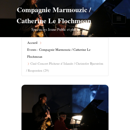
Compagnie Marmouzic /
Aller
Catherine Le Flochmoan
au
contenu
Spectacles Jeune Public et plus
Accueil
Events - Compagnie Marmouzic / Catherine Le
Flochmoan
Ciné-Concert Pêcheur d’Islande / Christofer Bjurström
/ Rosporden (29)