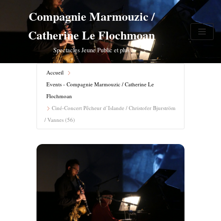
Compagnie Marmouzic /
Aller
Catherine Le Flochmoan
au
contenu
Spectacles Jeune Public et plus
Accueil
Events - Compagnie Marmouzic / Catherine Le
Flochmoan
Ciné-Concert Pêcheur d’Islande / Christofer Bjurström
/ Vannes (56)