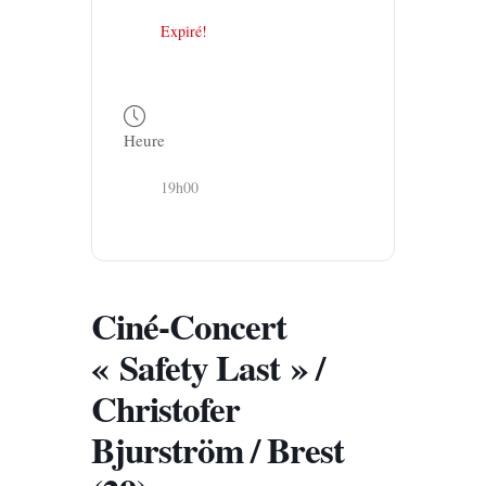
Expiré!
Heure
19h00
Ciné-Concert
« Safety Last » /
Christofer
Bjurström / Brest