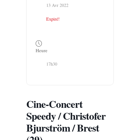
13 Avr 2022
Expiré!
Heure
17h30
Cine-Concert
Speedy / Christofer
Bjurström / Brest
(29)