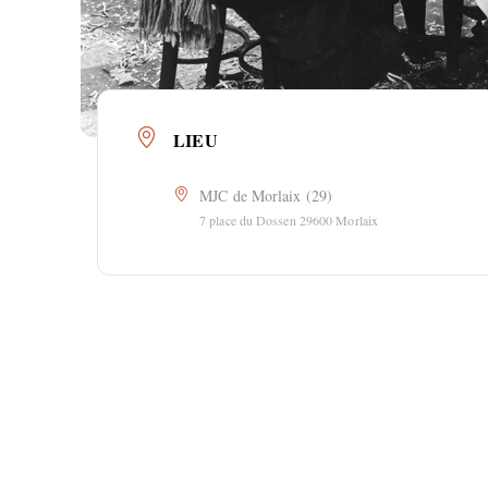
LIEU
MJC de Morlaix (29)
7 place du Dossen 29600 Morlaix