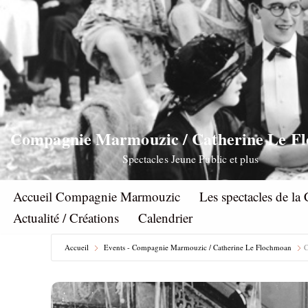
Aller
au
contenu
Compagnie Marmouzic / Catherine Le F
Spectacles Jeune Public et plus
Accueil Compagnie Marmouzic
Les spectacles de 
Actualité / Créations
Calendrier
Accueil
Events - Compagnie Marmouzic / Catherine Le Flochmoan
C