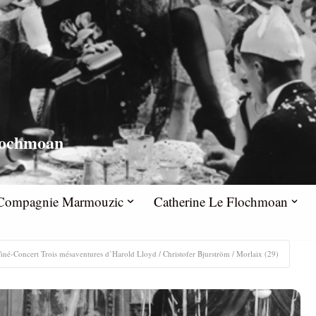
lochmoan
la Compagnie Marmouzic
Catherine Le Flochmoan
iné-Concert Trois mésaventures d’Harold Lloyd / Christofer Bjurström / Morlaix (29)