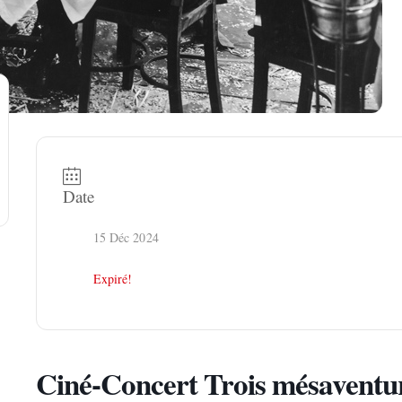
Date
15 Déc 2024
Expiré!
Ciné-Concert Trois mésaventur