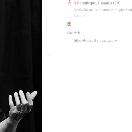
Mediatheque, Lannilis (29)
Mediatheque L'Apostrophe, 5 Allée Ver
Lannilis
Site Web
https://bmlannilis.opac-x.com/