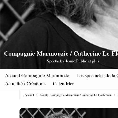
Aller
au
contenu
Compagnie Marmouzic / Catherine Le F
Spectacles Jeune Public et plus
Accueil Compagnie Marmouzic
Les spectacles de 
Actualité / Créations
Calendrier
Accueil
Events - Compagnie Marmouzic / Catherine Le Flochmoan
L