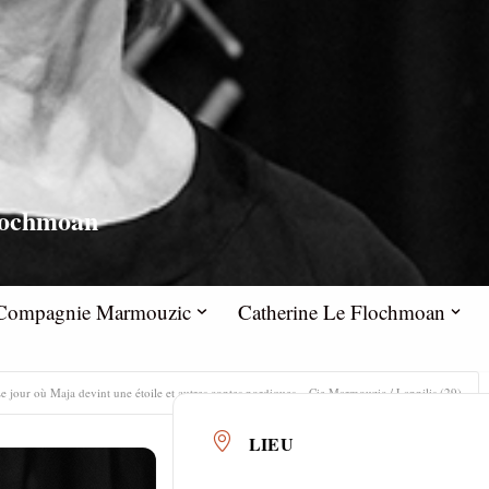
lochmoan
la Compagnie Marmouzic
Catherine Le Flochmoan
e jour où Maja devint une étoile et autres contes nordiques – Cie Marmouzic / Lannilis (29)
LIEU