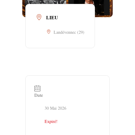
LIEU
Landévennec (29)
Date
30 Mai 2026
Expiré!