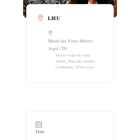
LIEU
Musée des Vieux Métiers,
Argol (29)
Musée vivant des vieux
métiers, Place des Anciens
Combattants 29560 Argol
Date