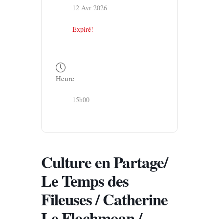
12 Avr 2026
Expiré!
Heure
15h00
Culture en Partage/
Le Temps des
Fileuses / Catherine
Le Flochmoan /