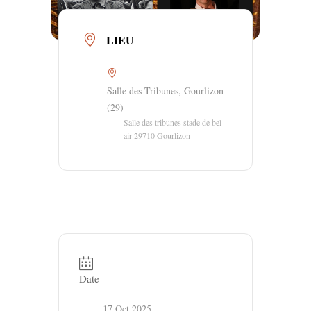
LIEU
Salle des Tribunes, Gourlizon
(29)
Salle des tribunes stade de bel
air 29710 Gourlizon
Date
17 Oct 2025