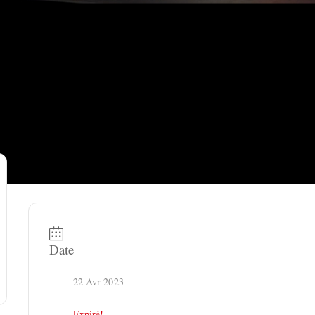
Date
22 Avr 2023
Expiré!