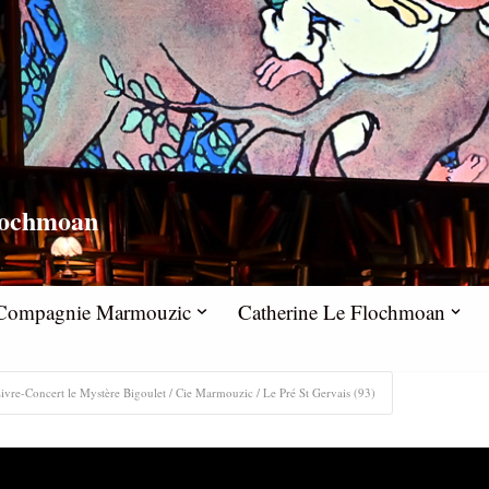
lochmoan
la Compagnie Marmouzic
Catherine Le Flochmoan
ivre-Concert le Mystère Bigoulet / Cie Marmouzic / Le Pré St Gervais (93)