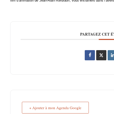
film d’animation de Jean-Alain Kerdraon, vous entraînent dans l’aven
PARTAGEZ CET 
+ Ajouter à mon Agenda Google