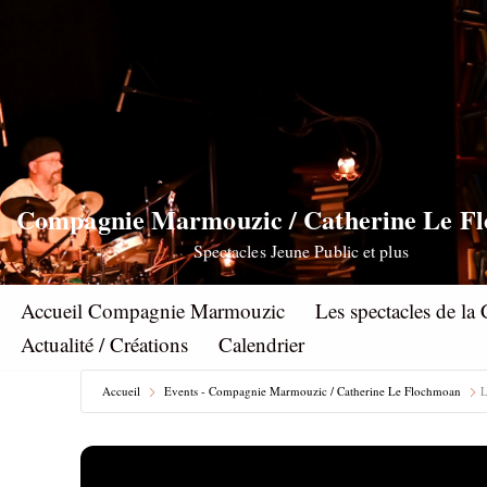
Aller
au
contenu
Compagnie Marmouzic / Catherine Le F
Spectacles Jeune Public et plus
Accueil Compagnie Marmouzic
Les spectacles de 
Actualité / Créations
Calendrier
Accueil
Events - Compagnie Marmouzic / Catherine Le Flochmoan
L