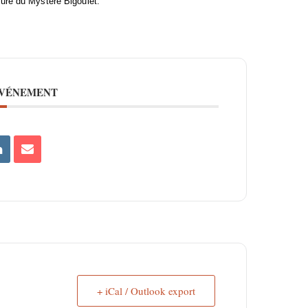
ture du Mystère Bigoulet.
ÉVÉNEMENT
+ iCal / Outlook export