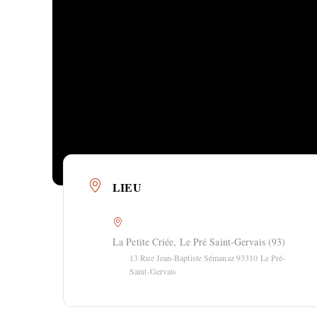
LIEU
La Petite Criée, Le Pré Saint-Gervais (93)
13 Rue Jean-Baptiste Sémanaz 93310 Le Pré-
Saint-Gervais