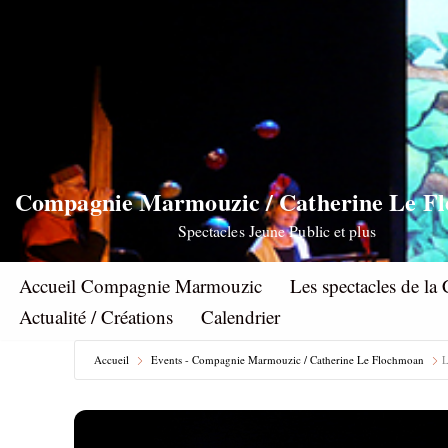
Aller
au
contenu
Compagnie Marmouzic / Catherine Le F
Spectacles Jeune Public et plus
Accueil Compagnie Marmouzic
Les spectacles de 
Actualité / Créations
Calendrier
Accueil
Events - Compagnie Marmouzic / Catherine Le Flochmoan
L