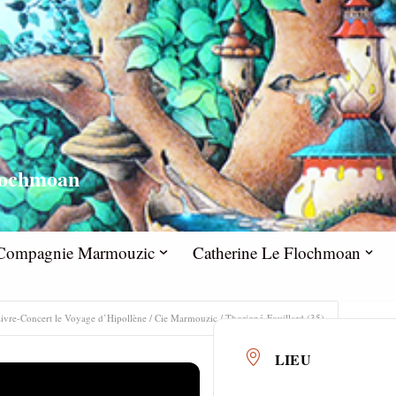
lochmoan
la Compagnie Marmouzic
Catherine Le Flochmoan
ivre-Concert le Voyage d’Hipollène / Cie Marmouzic / Thorigné-Fouillard (35)
LIEU