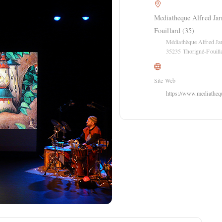
Mediatheque Alfred Jar
Fouillard (35)
Médiathèque Alfred Jar
35235 Thorigné-Fouill
Site Web
https://www.mediatheque