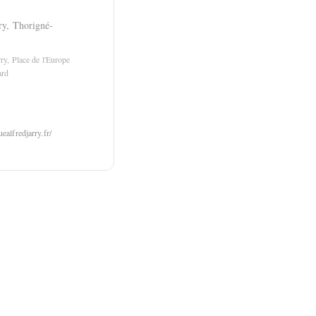
ry, Thorigné-
ry, Place de l'Europe
ard
alfredjarry.fr/