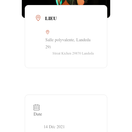
LIEU
Salle polyvalente, Landeda
29)
Streat Kichen 29870 Landeda
Date
14 Déc 2021