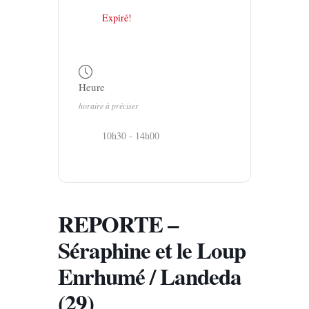
Expiré!
Heure
horaire à préciser
10h30 - 14h00
REPORTE –
Séraphine et le Loup
Enrhumé / Landeda
(29)