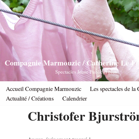
Aller
au
contenu
Compagnie Marmouzic / Catherine Le F
Spectacles Jeune Public et plus
Accueil Compagnie Marmouzic
Les spectacles de 
Actualité / Créations
Calendrier
Christofer Bjurstr