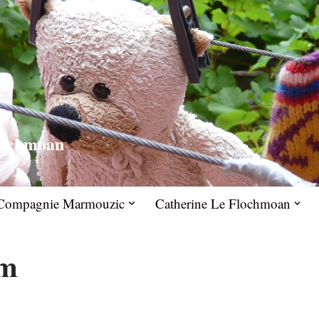
lochmoan
la Compagnie Marmouzic
Catherine Le Flochmoan
öm