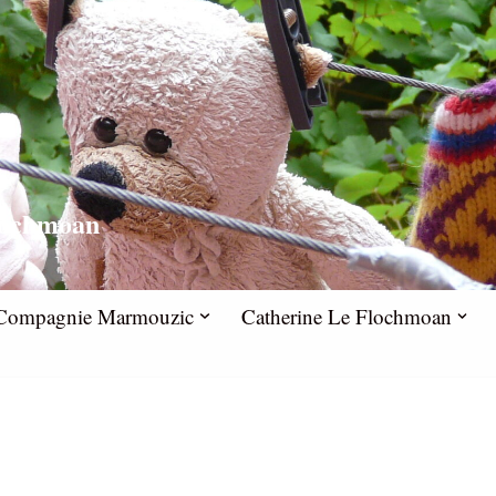
lochmoan
la Compagnie Marmouzic
Catherine Le Flochmoan