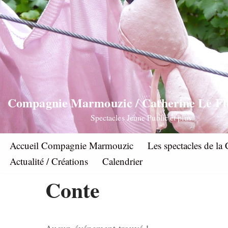
Aller
au
contenu
Compagnie Marmouzic / Catherine Le F
Spectacles Jeune Public et plus
Accueil Compagnie Marmouzic
Les spectacles de 
Actualité / Créations
Calendrier
Conte